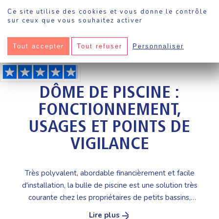
Panneau de gestion des cookies
Ce site utilise des cookies et vous donne le contrôle
sur ceux que vous souhaitez activer
Tout accepter
Tout refuser
Personnaliser
Sokool
·
Piscine
·
Dôme de piscine : fonctionnement, usages et points de vigilance
DÔME DE PISCINE :
FONCTIONNEMENT,
USAGES ET POINTS DE
VIGILANCE
Très polyvalent, abordable financièrement et facile
d'installation, la bulle de piscine est une solution très
courante chez les propriétaires de petits bassins,
notamment hors-sol.