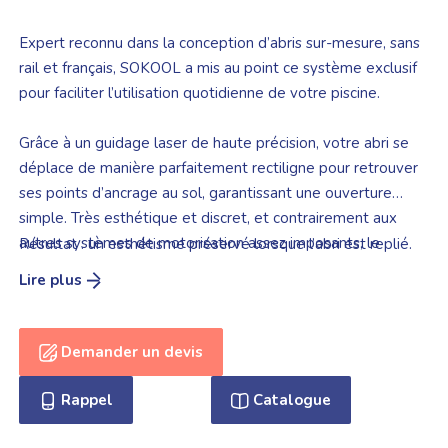
Expert reconnu dans la conception d’abris sur-mesure, sans
rail et français, SOKOOL a mis au point ce système exclusif
pour faciliter l’utilisation quotidienne de votre piscine.
Grâce à un guidage laser de haute précision, votre abri se
déplace de manière parfaitement rectiligne pour retrouver
ses points d’ancrage au sol, garantissant une ouverture
simple. Très esthétique et discret, et contrairement aux
autres systèmes de motorisation assez imposants, le
Résultat : un esthétisme préservé lorsque l’abri est replié.
système Otract s’intègre verticalement sur les montants de
l’abri de piscine angulaire.
Demander un devis
Rappel
Catalogue