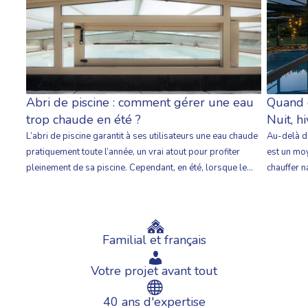
Quand e
Abri de piscine : comment gérer une eau
Nuit, hi
trop chaude en été ?
Au-delà de
L’abri de piscine garantit à ses utilisateurs une eau chaude
est un moy
pratiquement toute l’année, un vrai atout pour profiter
chauffer n
pleinement de sa piscine. Cependant, en été, lorsque le
les couver
soleil tape sur les parois, l’effet de serre peut être intense
bâches à b
et vite transformer l’eau en un véritable bain chaud. Nous
alors , co
vous donnons nos conseils pour parvenir simplement […]
Familial et français
Votre projet avant tout
40 ans d'expertise