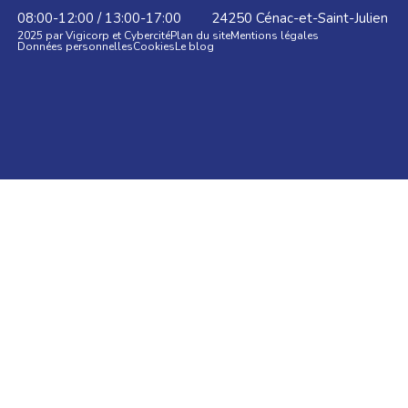
08:00-12:00 / 13:00-17:00
24250
Cénac-et-Saint-Julien
2025 par Vigicorp et Cybercité
Plan du site
Mentions légales
Données personnelles
Cookies
Le blog