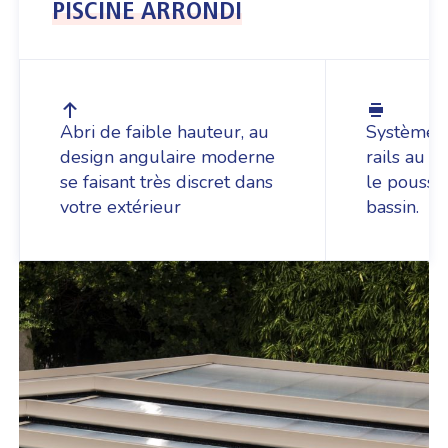
PISCINE ARRONDI
Abri de faible hauteur, au
Système C
design angulaire moderne
rails au s
se faisant très discret dans
le pousse
votre extérieur
bassin.