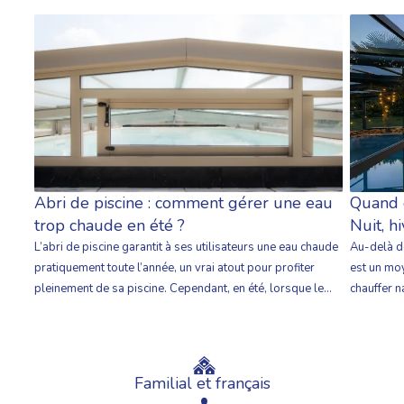
Quand e
Abri de piscine : comment gérer une eau
Nuit, hi
trop chaude en été ?
Au-delà de
L’abri de piscine garantit à ses utilisateurs une eau chaude
est un moy
pratiquement toute l’année, un vrai atout pour profiter
chauffer n
pleinement de sa piscine. Cependant, en été, lorsque le
les couver
soleil tape sur les parois, l’effet de serre peut être intense
bâches à b
et vite transformer l’eau en un véritable bain chaud. Nous
alors , co
vous donnons nos conseils pour parvenir simplement […]
Familial et français