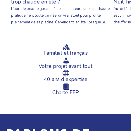
Nuit, hi
trop chaude en été ?
Au-delà de
L’abri de piscine garantit à ses utilisateurs une eau chaude
est un moy
pratiquement toute l’année, un vrai atout pour profiter
chauffer n
pleinement de sa piscine. Cependant, en été, lorsque le
les couver
soleil tape sur les parois, l’effet de serre peut être intense
bâches à b
et vite transformer l’eau en un véritable bain chaud. Nous
alors , co
vous donnons nos conseils pour parvenir simplement […]
Familial et français
Votre projet avant tout
40 ans d'expertise
Charte FFP