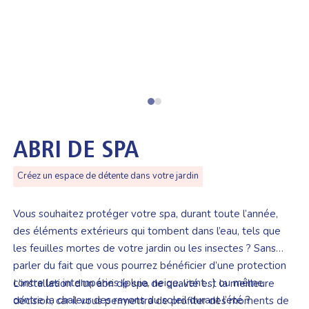
ABRI DE SPA
Créez un espace de détente dans votre jardin
Vous souhaitez protéger votre spa, durant toute l’année,
des éléments extérieurs qui tombent dans l’eau, tels que
les feuilles mortes de votre jardin ou les insectes ? Sans
parler du fait que vous pourrez bénéficier d’une protection
contre les intempéries (pluie, neige, vent…) ou même
L’installation d’un abri de spa de qualité est la meilleure
contre la chaleur des rayons du soleil durant l’été ?
décision, car il vous permettra de profiter des moments de