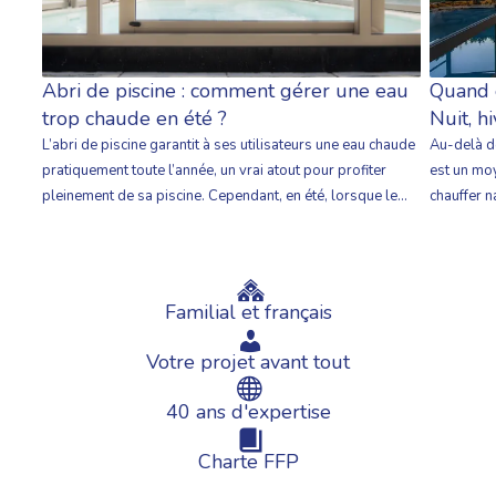
Quand e
Abri de piscine : comment gérer une eau
Nuit, hi
trop chaude en été ?
Au-delà de
L’abri de piscine garantit à ses utilisateurs une eau chaude
est un moy
pratiquement toute l’année, un vrai atout pour profiter
chauffer n
pleinement de sa piscine. Cependant, en été, lorsque le
les couver
soleil tape sur les parois, l’effet de serre peut être intense
bâches à b
et vite transformer l’eau en un véritable bain chaud. Nous
alors , co
vous donnons nos conseils pour parvenir simplement […]
Familial et français
Votre projet avant tout
40 ans d'expertise
Charte FFP