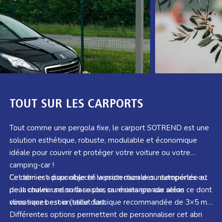
TOUT SUR LES CARPORTS
Tout comme une pergola fixe, le carport SOTREND est une
solution esthétique, robuste, modulable et économique
idéale pour couvrir et protéger votre voiture ou votre
camping-car !
Ce dernier a pour objectif la protection des intempéries ou
Cet abri est disponible en version murale ou autoportée et
de la chaleur selon la saison, sa résistance aux aléas
peut couvrir une surface plus ou moins grande selon ce dont
climatiques est un atout fort.
vous avez besoin (taille classique recommandée de 3×5 m).
Différentes options permettent de personnaliser cet abri