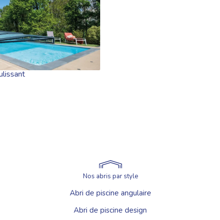
L’été sera là d’ici quelques jours !
Pour profiter un maximum de cet
pour un abri de piscine.
Rendez-vous pour les ventes fl
ulissant
Laissez-vous séduire pr votre abr
Profitez de ces 3 jours exceptio
Je
Nos abris par style
Abri de piscine angulaire
Abri de piscine design