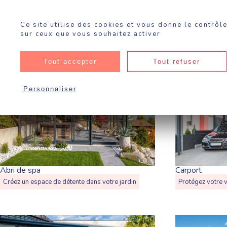
Panneau de gestion des cookies
Ce site utilise des cookies et vous donne le contrôl
sur ceux que vous souhaitez activer
Abris de piscine
Autres abris
Rénovation / SAV
R
Tout accepter
Tout refuser
Sokool
·
Ventes flash d’été
Personnaliser
Abri de spa
Abri de piscin
Carport
Abri de piscine extra-bas
Créez un espace de détente dans votre jardin
J’abrite mon bas
Protégez votre v
J’abrite mon bassin