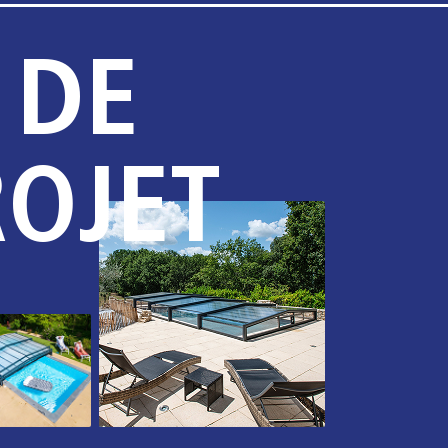
 DE
ROJET