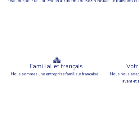
*Valable pour un abri Eridan 40 thermo de 6x3m incluant le transport e
Familial et français
Votr
Nous sommes une entreprise familiale française...
Nous nous adap
avant et 