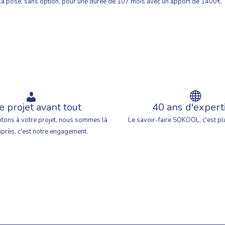
t la pose, sans option, pour une durée de 107 mois avec un apport de 1400€.
e projet avant tout
40 ans d'expert
tons à votre projet, nous sommes là
Le savoir-faire SOKOOL, c'est pl
après, c'est notre engagement.