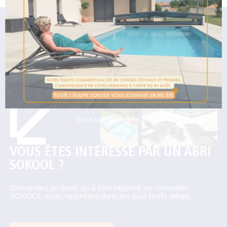
Charte FFP
PARLONS DE
VOTRE PROJET
Je ne suis pas intéressé
VOUS ÊTES INTÉRESSÉ PAR UN ABRI
SOKOOL ?
Demandez un devis ou à être rappelé, un conseiller
SOKOOL vous rappellera dans les plus brefs délais.