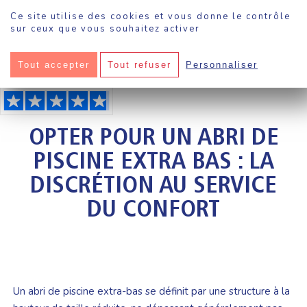
Panneau de gestion des cookies
Ce site utilise des cookies et vous donne le contrôle
sur ceux que vous souhaitez activer
Tout accepter
Tout refuser
Personnaliser
Sokool
·
Piscine
·
Opter pour un abri de piscine extra bas : la discrétion au service
du confort
OPTER POUR UN ABRI DE
PISCINE EXTRA BAS : LA
DISCRÉTION AU SERVICE
DU CONFORT
Un abri de piscine extra-bas se définit par une structure à la