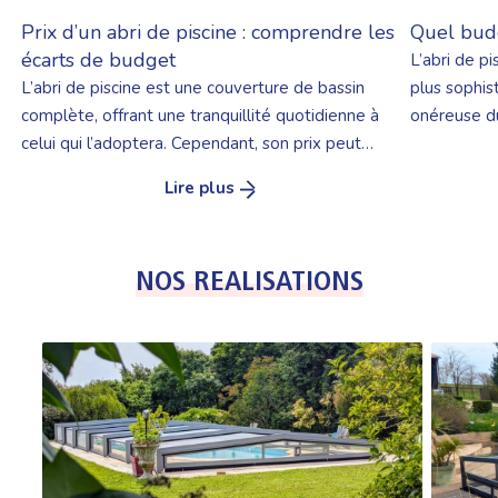
Prix d’un abri de piscine : comprendre les
Quel budg
écarts de budget
L’abri de pi
L’abri de piscine est une couverture de bassin
plus sophis
complète, offrant une tranquillité quotidienne à
onéreuse du
celui qui l’adoptera. Cependant, son prix peut
besoins. Ce
varier de plusieurs centaines à plusieurs milliers
budget sign
Lire plus
d’euros. Certains critères entrent en compte et
critères no
expliquent cette variation. Nous faisons le point
décision : h
sur les différentes catégories d’abris et leurs prix,
utilisés pou
NOS REALISATIONS
pour vous aider à faire votre choix. 1. De quoi
dépend le prix d’un abri […]