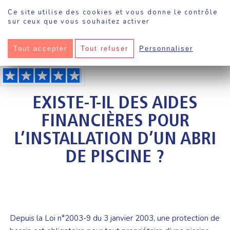
Panneau de gestion des cookies
Ce site utilise des cookies et vous donne le contrôle
sur ceux que vous souhaitez activer
Tout accepter
Tout refuser
Personnaliser
Sokool
·
Piscine
·
Existe-t-il des aides financières pour l’installation d’un abri de
piscine ?
EXISTE-T-IL DES AIDES
FINANCIÈRES POUR
L’INSTALLATION D’UN ABRI
DE PISCINE ?
Depuis la Loi n°2003-9 du 3 janvier 2003, une protection de