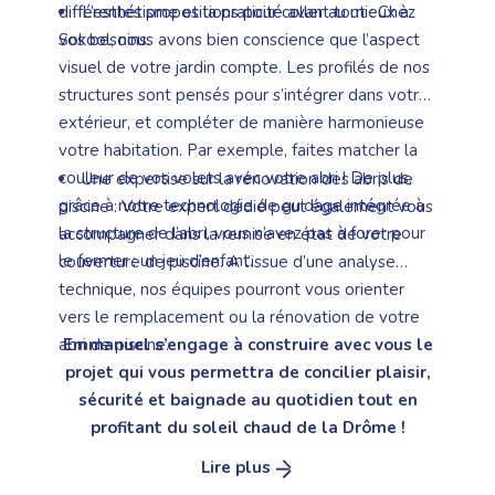
différentes propositions pour coller au mieux à
L’esthétisme et la praticité avant tout : Chez
vos besoins.
Sokool, nous avons bien conscience que l’aspect
visuel de votre jardin compte. Les profilés de nos
structures sont pensés pour s’intégrer dans votre
extérieur, et compléter de manière harmonieuse
votre habitation. Par exemple, faites matcher la
couleur de vos volets avec votre abri ! De plus,
Une expertise sur la rénovation des abris de
grâce à notre technologie de guidage intégrée à
piscine : Votre expert dédié peut également vous
la structure de l’abri, vous n’avez pas à forer pour
accompagner dans la remise en état de votre
le fermer : un jeu d’enfant.
couverture de piscine. A l’issue d’une analyse
technique, nos équipes pourront vous orienter
vers le remplacement ou la rénovation de votre
abri de piscine.
Emmanuel s’engage à construire avec vous le
projet qui vous permettra de concilier plaisir,
sécurité et baignade au quotidien tout en
profitant du soleil chaud de la Drôme !