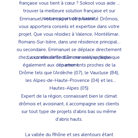
française vous tient à cœur ? Sokool vous aide à
trouver la meilleure solution française et sur
mesure pour votre bassin.
Emmanuel, votre expert de proximité Drômois,
vous apportera conseils et expertise dans votre
projet. Que vous résidiez à Valence, Montélimar,
Romans-Sur-Isère, dans une résidence principale
ou secondaire, Emmanuel se déplace directement
chez vous afin d’effectuer une analyse technique
La connaissance d’Emmanuel s’applique
en amont.
également aux départements proches de la
Drôme tels que l’Ardèche (07), le Vaucluse (84),
les Alpes-de-Haute-Provence (04) et les
Hautes-Alpes (05)
Expert de la région, connaissant bien le climat
drômois et avoisinant, il accompagne ses clients
sur tout type de projets d’abris bas ou même
d’abris hauts.
La vallée du Rhône et ses alentours étant